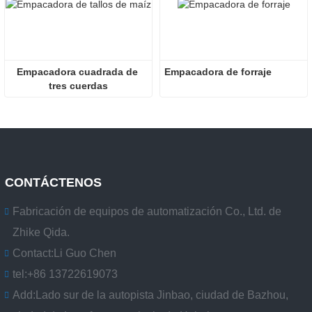
Empacadora cuadrada de 
Empacadora de forraje
tres cuerdas
CONTÁCTENOS
Fabricación de equipos de automatización Co., Ltd. de
Zhike Qida.
Contact:
Li Guo Chen
tel:
+86 13722619073
Add:
Lado sur de la autopista Jinbao, ciudad de Bazhou,