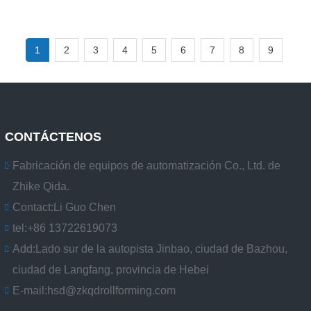
1
2
3
4
5
6
7
8
9
CONTÁCTENOS
Fabricación de equipos de automatización Co., Ltd. de
Zhike Qida.
Contact:
Li Guo Chen
tel:
+86 13722619073
Add:
Lado sur de la autopista Jinbao, ciudad de Bazhou,
ciudad de Langfang, provincia de Hebei
E-mail:
hsd@zkqdrollforming.com