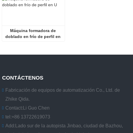
Máquina formadora de 
doblado en frío de perfil en 
U
CONTÁCTENOS
Fabricación de equipos de automatización Co., Ltd. de
Zhike Qida.
Contact:
Li Guo Chen
tel:
+86 13722619073
Add:
Lado sur de la autopista Jinbao, ciudad de Bazhou,