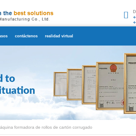
D
+
+
asos
contáctenos
realidad virtual
áquina formadora de rollos de cartón corrugado