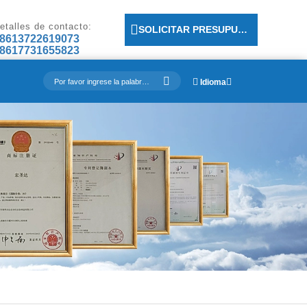
etalles de contacto:
SOLICITAR PRESUPUESTO
8613722619073
8617731655823
Idioma