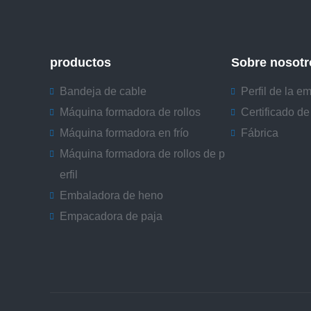
productos
Sobre nosotr
Bandeja de cable
Perfil de la e
Máquina formadora de rollos
Certificado de
Máquina formadora en frío
Fábrica
Máquina formadora de rollos de p
erfil
Embaladora de heno
Empacadora de paja