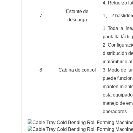
4. Refuerzo lat
Estante de
7
1、
2 bastido
descarga
1. Toda la lín
pantalla tácti
2. Configurac
distribución d
inalámbrico al
8
Cabina de control
3. Modo de fu
puede funcion
mantenimiento;
está equipado 
manejo de eme
operadores