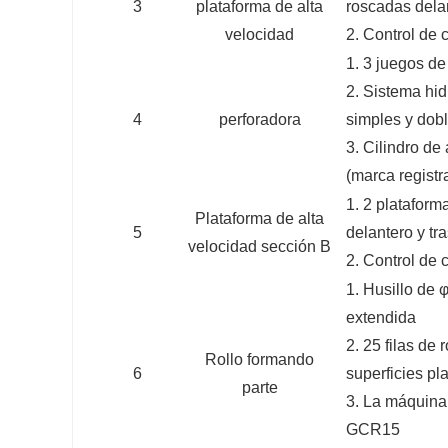
3
plataforma de alta
roscadas delan
velocidad
2. Control de 
1. 3 juegos de
2. Sistema hid
4
perforadora
simples y dob
3. Cilindro de
(marca registr
1. 2 plataforma
Plataforma de alta
5
delantero y tr
velocidad sección B
2. Control de 
1. Husillo de 
extendida
2. 25 filas de
Rollo formando
6
superficies p
parte
3. La máquina 
GCR15