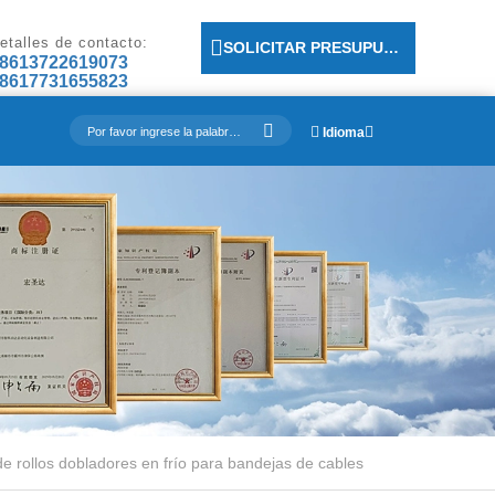
etalles de contacto:
SOLICITAR PRESUPUESTO
8613722619073
8617731655823
Idioma
 rollos dobladores en frío para bandejas de cables