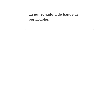
La punzonadora de bandejas 
portacables
La punzonadora de bandejas portacables
Contacta ahora