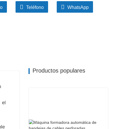
 diseño modular, lo que hace que el
co
Teléfono
WhatsApp
s convenientes y rápidos.
Productos populares
n
el
ble