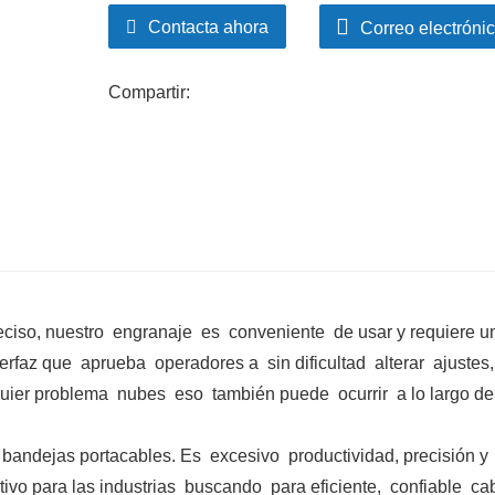
Fácil mantenimiento: El equipo adopta un
Contacta ahora
Correo electróni
mantenimiento y la conservación sean má
Compartir:
eciso, nuestro
engranaje
es
conveniente
de usar y requiere u
terfaz que
aprueba
operadores a
sin dificultad
alterar
ajustes,
quier problema
nubes
eso
también puede
ocurrir
a lo largo de
 bandejas portacables. Es
excesivo
productividad, precisión y
tivo para las industrias
buscando
para eficiente,
confiable
ca