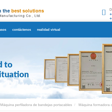
D
+
+
asos
contáctenos
realidad virtual
Máquina perfiladora de bandejas portacables
Máquina formadora de