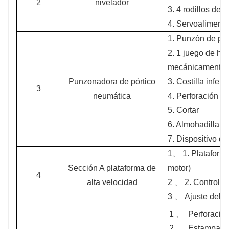
2
nivelador
3. 4 rodillos de 
4. Servoalimenta
1. Punzón de pór
2. 1 juego de h
mecánicamente
Punzonadora de pórtico
3. Costilla inferi
3
neumática
4. Perforación d
5. Cortar
6. Almohadilla a
7. Dispositivo d
1、
1. Plataforma
Sección A plataforma de
motor)
4
alta velocidad
2 、
2. Control d
3 、
Ajuste del a
1 、
Perforación
2 、
Estampado 