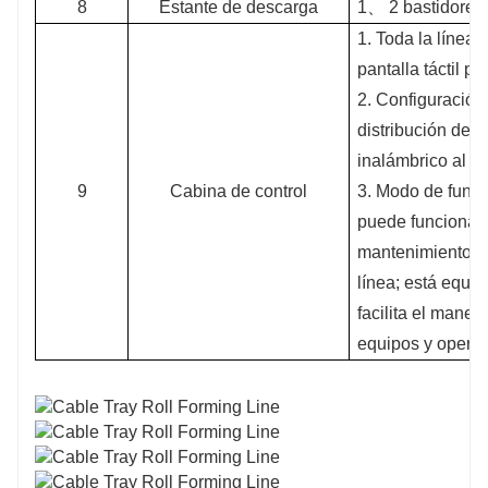
8
Estante de descarga
1、
2 bastidores
1. Toda la línea
pantalla táctil p
2. Configuración
distribución de 
inalámbrico al l
9
Cabina de control
3. Modo de func
puede funcionar 
mantenimiento; e
línea; está equi
facilita el mane
equipos y opera