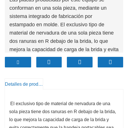
conforman en una sola pieza, mediante un
sistema integrado de fabricación por
estampado en molde. El exclusivo tipo de
material de nervadura de una sola pieza tiene
dos ranuras en R debajo de la brida, lo que
mejora la capacidad de carga de la brida y evita
correctamente que la bandeja portacables sea
inestable. De esta manera, se pueden utilizar
placas más delgadas y con mayor capacidad
de carga, lo que contribuye a la conservación
Detalles de producto
de energía y la protección del medio ambiente.
¡Los productos se pueden personalizar según
El exclusivo tipo de material de nervadura de una
sus necesidades!
sola pieza tiene dos ranuras en R debajo de la brida,
lo que mejora la capacidad de carga de la brida y
evita correctamente que la bandeja portacables sea