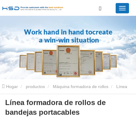
Hogar
productos
Máquina formadora de rollos
Línea
Línea formadora de rollos de
formadora de rollos de bandejas portacables
Línea formadora de
bandejas portacables
rollos de bandejas portacables