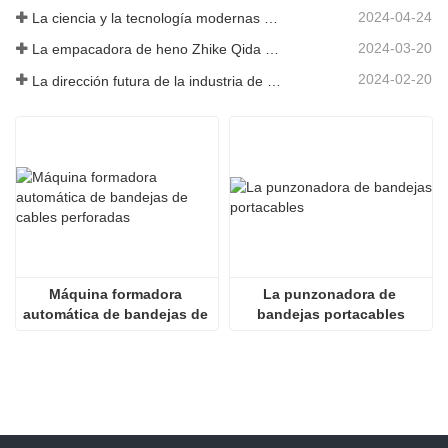
2024-04-24
La ciencia y la tecnología modernas de China inyectan nueva vitalidad a la agricultura tradicional
2024-03-20
La empacadora de heno Zhike Qida debutó en la exposición de maquinaria agrícola de Heilongjiang
2024-02-20
La dirección futura de la industria de infraestructura de China
Máquina formadora 
La punzonadora de 
automática de bandejas de 
bandejas portacables
cables perforadas