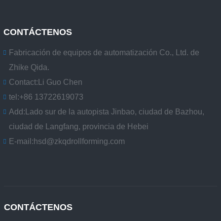
CONTÁCTENOS
Fabricación de equipos de automatización Co., Ltd. de
Zhike Qida.
Contact:
Li Guo Chen
tel:
+86 13722619073
Add:
Lado sur de la autopista Jinbao, ciudad de Bazhou,
ciudad de Langfang, provincia de Hebei
E-mail:
hsd@zkqdrollforming.com
CONTÁCTENOS