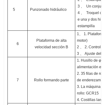
3 、
Un conjunt
5
Punzonado hidráulico
4 、
Troquel de
e una y dos hile
estampilla
1、
1. Plataforma
Plataforma de alta
motor)
6
velocidad sección B
2 、
2. Control d
3 、
Ajuste del a
1. Husillo de φ8
alimentación ext
2. 35 filas de ro
7
Rollo formando parte
de enderezamien
3. La máquina pri
rollo: GCR15
4. Costillas larg