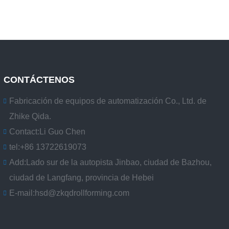
CONTÁCTENOS
Fabricación de equipos de automatización Co., Ltd. de
Zhike Qida.
Contact:
Li Guo Chen
tel:
+86 13722619073
Add:
Lado sur de la autopista Jinbao, ciudad de Bazhou,
ciudad de Langfang, provincia de Hebei
E-mail:
hsd@zkqdrollforming.com