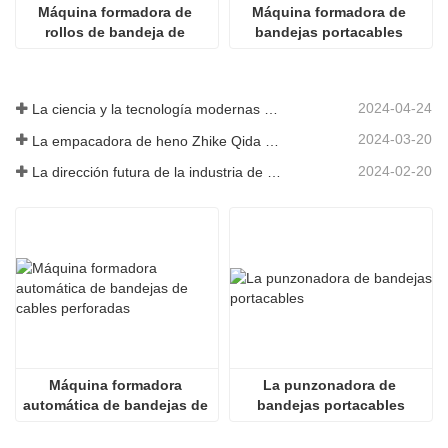
Máquina formadora de 
Máquina formadora de 
rollos de bandeja de 
bandejas portacables 
cables de metal 
automática LW
personalizada
2024-04-24
La ciencia y la tecnología modernas de China inyectan nueva vitalidad a la agricultura tradicional
2024-03-20
La empacadora de heno Zhike Qida debutó en la exposición de maquinaria agrícola de Heilongjiang
2024-02-20
La dirección futura de la industria de infraestructura de China
Máquina formadora 
La punzonadora de 
automática de bandejas de 
bandejas portacables
cables perforadas