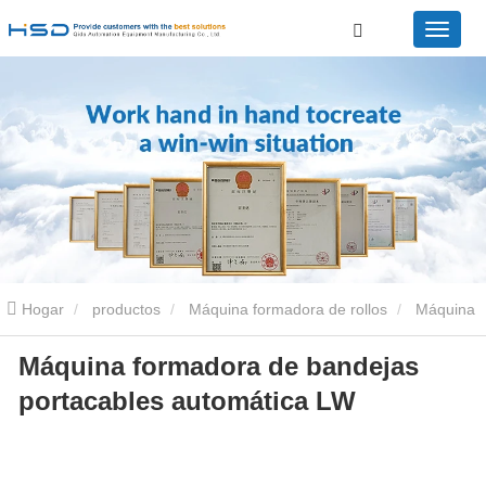
Hogar
productos
Máquina formadora de rollos
Máquina
Máquina formadora de bandejas
perfiladora de bandejas portacables
Máquina formadora de
portacables automática LW
bandejas portacables automática LW