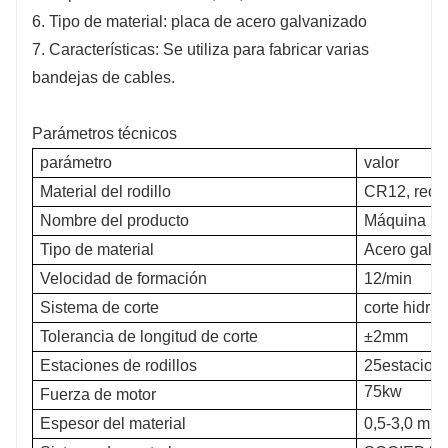
6. Tipo de material: placa de acero galvanizado
7. Características: Se utiliza para fabricar varias
bandejas de cables.
Parámetros técnicos
parámetro
valor
Material del rodillo
CR12, recu
Nombre del producto
Máquina per
Tipo de material
Acero galv
Velocidad de formación
12/min
Sistema de corte
corte hidrau
Tolerancia de longitud de corte
±2mm
Estaciones de rodillos
25estacion
75kw
Fuerza de motor
Espesor del material
0,5-3,0 mm