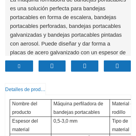
es una solución perfecta para bandejas
portacables en forma de escalera, bandejas
portacables perforadas, bandejas portacables
galvanizadas y bandejas portacables pintadas
con aerosol. Puede diseñar y dar forma a
placas de acero galvanizado con un espesor de
0,5-3,0, velocidad de 12 m/min, 25 estaciones.
El rodillo, cromado duro, es altamente preciso,
confiable y duradero, proporcionando un
excelente rendimiento para su producción.
Detalles de producto
Nombre del
Máquina perfiladora de
Material de
producto
bandejas portacables
rodillo
Espesor del
0,5-3,0 mm
Tipo de
material
material