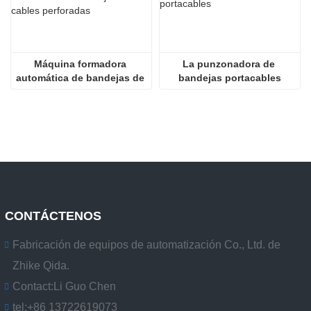
Máquina formadora 
La punzonadora de 
automática de bandejas de 
bandejas portacables
cables perforadas
CONTÁCTENOS
Fabricación de equipos de automatización Co., Ltd. de
Zhike Qida.
Contact:
Li Guo Chen
tel:
+86 13722619073