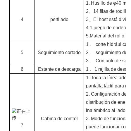
1. Husillo de φ40 mm,
2、14 filas de rodillo
4
perfilado
3、El host está divid
4.
1 juego de enderez
5.
Material del rollo:
1 、 corte hidráulico
5
Seguimiento cortado
2 、 seguimiento de 
3 、 Conjunto de sist
6
Estante de descarga
1 、
1 rejilla de desc
1. Toda la línea adop
pantalla táctil para r
2. Configuración de 
distribución de energ
inalámbrico al lado d
Cabina de control
3. Modo de funcionam
7
puede funcionar como