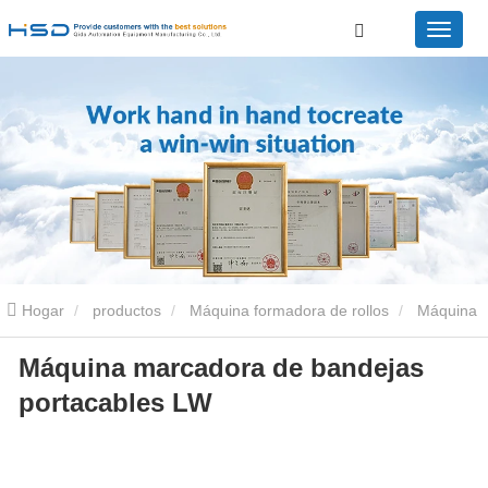
Hogar
productos
Máquina formadora de rollos
Máquina
Máquina marcadora de bandejas
perfiladora de bandejas portacables
Bandejas LW portátiles
portacables LW