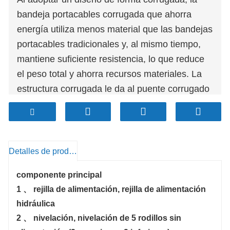
bandeja portacables corrugada que ahorra
energía utiliza menos material que las bandejas
portacables tradicionales y, al mismo tiempo,
mantiene suficiente resistencia, lo que reduce
el peso total y ahorra recursos materiales. La
estructura corrugada le da al puente corrugado
que ahorra energía buenas capacidades de
flexión y soporte de carga, lo que le permite
soportar cargas más grandes y proteger la
alineación estable de cables y líneas. Este
Detalles de producto
equipo produce la placa inferior del puente de
componente principal
cable corrugado y los lados mediante soldadura
1 、 rejilla de alimentación, rejilla de alimentación
para formar el puente corrugado. Las 16 filas
hidráulica
de rodillos formadores garantizan la estabilidad
2 、 nivelación, nivelación de 5 rodillos sin
de la salida y el mejor tipo de material. Se