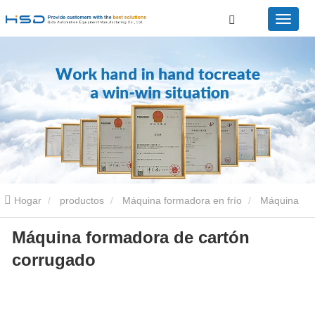
Hogar
productos
Máquina formadora en frío
Máquina
Máquina formadora de cartón
formadora de rollos de cartón corrugado
Máquina formadora de
corrugado
cartón corrugado