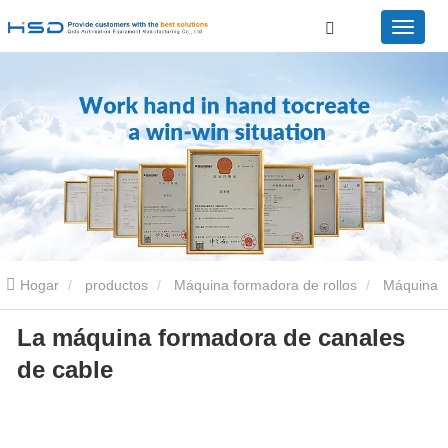
Hogar
productos
Máquina formadora de rollos
Máquina
La máquina formadora de canales
perfiladora de bandejas portacables
La máquina formadora de
de cable
canales de cable