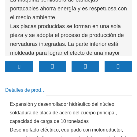
portacables ahorra energía y es respetuosa con
el medio ambiente.
Las placas producidas se forman en una sola
pieza y se adopta el proceso de producción de
nervaduras integradas. La parte inferior está
moldeada para lograr el efecto de una mayor
resistencia a la flexión; los paneles laterales
tienen un diseño exclusivo y agregan dos
ranuras en R debajo de la brida, lo que mejora
la capacidad de carga de la brida y previene
Detalles de producto
eficazmente la inestabilidad del panel lateral.
Expansión y desenrollador hidráulico del núcleo,
soldadura de placa de acero del cuerpo principal,
capacidad de carga de 10 toneladas
Desenrollado eléctrico, equipado con motorreductor,