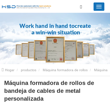
Hogar
productos
Máquina formadora de rollos
Máquina
Máquina formadora de rollos de
perfiladora de bandejas portacables
Máquina formadora de
bandeja de cables de metal
rollos de bandeja de cables de metal personalizada
personalizada