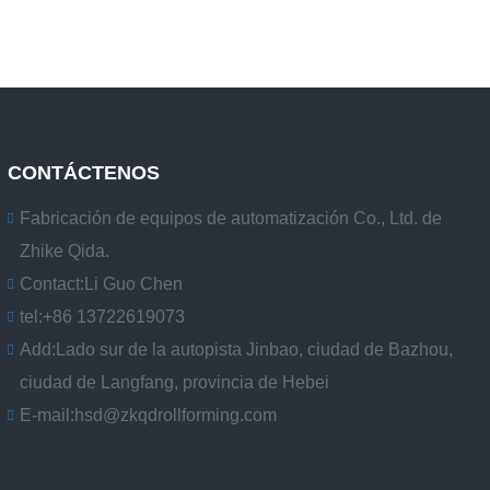
CONTÁCTENOS
Fabricación de equipos de automatización Co., Ltd. de
Zhike Qida.
Contact:
Li Guo Chen
tel:
+86 13722619073
Add:
Lado sur de la autopista Jinbao, ciudad de Bazhou,
ciudad de Langfang, provincia de Hebei
E-mail:
hsd@zkqdrollforming.com