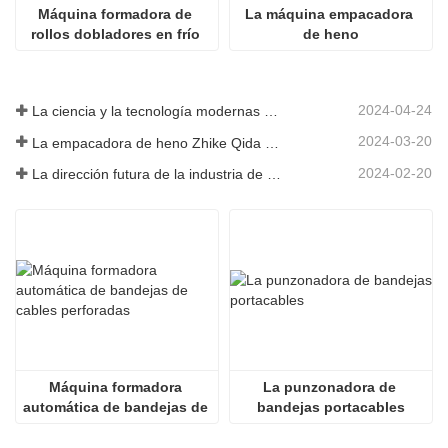
Máquina formadora de 
La máquina empacadora 
rollos dobladores en frío 
de heno
para bandejas de cables
2024-04-24
La ciencia y la tecnología modernas de China inyectan nueva vitalidad a la agricultura tradicional
2024-03-20
La empacadora de heno Zhike Qida debutó en la exposición de maquinaria agrícola de Heilongjiang
2024-02-20
La dirección futura de la industria de infraestructura de China
Máquina formadora 
La punzonadora de 
automática de bandejas de 
bandejas portacables
cables perforadas