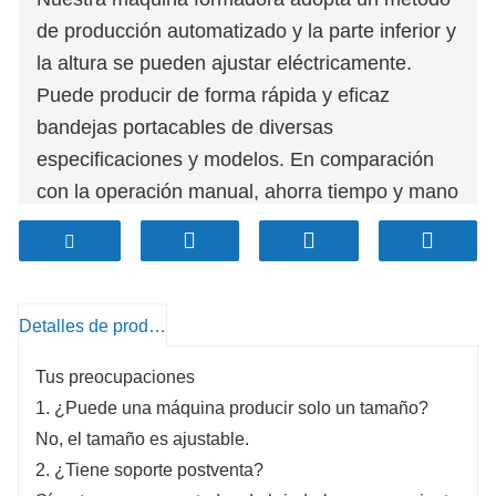
de producción automatizado y la parte inferior y
la altura se pueden ajustar eléctricamente.
Puede producir de forma rápida y eficaz
bandejas portacables de diversas
especificaciones y modelos. En comparación
con la operación manual, ahorra tiempo y mano
de obra. El uso de moldes y sistemas de
control sofisticados garantiza que las bandejas
portacables producidas sean muy precisas y
consistentes. Esto puede garantizar la calidad y
Detalles de producto
eficacia de la bandeja portacables. Se pueden
Tus preocupaciones
producir bandejas portacables de diversas
1. ¿Puede una máquina producir solo un tamaño?
formas y tamaños, incluidos los de tipo canal,
No, el tamaño es ajustable.
tipo escalera, tipo bandeja y otros tipos para
2. ¿Tiene soporte postventa?
satisfacer diversas necesidades de