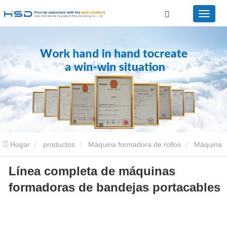
Hogar
productos
Máquina formadora de rollos
Máquina
Línea completa de máquinas
perfiladora de bandejas portacables
Línea completa de
formadoras de bandejas portacables
máquinas formadoras de bandejas portacables