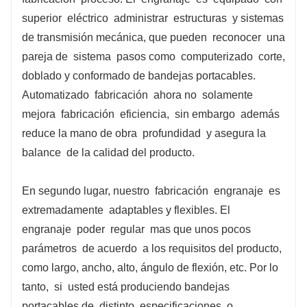
con un diámetro de 80 mm, la superficie está
superior
eléctrico
administrar
estructuras
y sistemas
cromada dura y el espesor del cromado es de
de transmisión mecánica, que pueden
reconocer
una
0,05 mm. Garantizar la alta eficiencia, alta
pareja de
sistema
pasos como
computerizado
corte,
precisión y alta flexibilidad de la línea de
doblado y conformado de bandejas portacables.
producción.
Automatizado
fabricación
ahora no
solamente
mejora
fabricación
eficiencia,
sin embargo
además
reduce la mano de obra
profundidad
y asegura la
balance
de la calidad del producto.
En segundo lugar, nuestro
fabricación
engranaje
es
extremadamente
adaptables y flexibles. El
engranaje
poder
regular
mas que unos pocos
parámetros
de acuerdo
a los requisitos del producto,
como largo, ancho, alto, ángulo de flexión, etc. Por lo
tanto,
si
usted está produciendo bandejas
portacables de
distinto
especificaciones, o