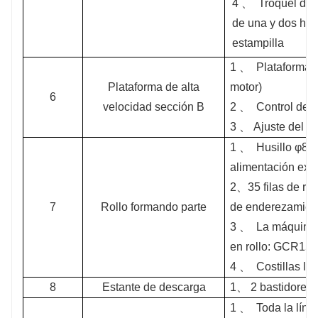
4 、
Troquel de
de una y dos hil
estampilla
1 、
Plataforma d
Plataforma de alta
motor)
6
velocidad sección B
2 、
Control de 
3 、
Ajuste del an
1 、
Husillo φ80
alimentación ext
2、35 filas de rod
7
Rollo formando parte
de enderezamient
3 、
La máquina p
en rollo: GCR15
4 、
Costillas la
8
Estante de descarga
1、
2 bastidores
1 、
Toda la líne