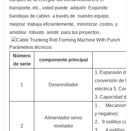
transporte, etc., usted puede
adquirir
Exquisito
bandejas de cables
a través de
nuestro equipo,
mejorar
trabaja eficientemente,
minimizar
costos, y
amoblar
robusto
asistir
para tus proyectos.
Parámetros técnicos
Número
componente principal
de serie
1. Expansión del 
conversión de fre
1
Desenrollador
eléctrica 5. Conj
3. Capacidad de 
1 、
Mecanismo po
y negativo)
Alimentador servo
2、9 rodillos corr
2
nivelador
3 、
4 rodillos d