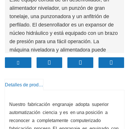
alimentador nivelador, un punzón de gran
tonelaje, una punzonadora y un anfitrión de
perfilado. El desenrollador es un expansor de
núcleo hidráulico y está equipado con un brazo
de presión para una fácil operación. La
máquina niveladora y alimentadora puede
introducir materiales con precisión en el
punzón. , la máquina punzonadora se puede
utilizar con moldes de gran tonelaje para
perforar nervaduras de refuerzo densas o
Detalles de producto
agujeros de paletas densos. La punzonadora
perfora agujeros de conexión, ojales de siete
Nuestro
fabricación
engranaje
adopta
superior
caracteres, etc. Todas las acciones se
automatización
ciencia
y es
en una posición
a
controlan mediante el panel de control. El
reconocer
a
completamente
computerizado
sistema de perfilado se compone de 35 ejes,
fabricación
proceso. El
engranaje
es
equipado
con