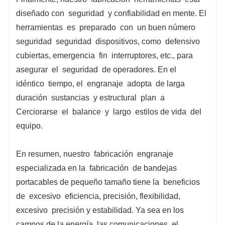
diseñado con
seguridad
y confiabilidad en mente. El
herramientas
es
preparado
con
un buen número
seguridad
seguridad
dispositivos, como
defensivo
cubiertas, emergencia
fin
interruptores, etc., para
asegurar
el
seguridad
de operadores. En el
idéntico
tiempo, el
engranaje
adopta
de larga
duración
sustancias
y estructural
plan
a
Cerciorarse
el
balance
y
largo
estilos de vida
del
equipo.
En resumen, nuestro
fabricación
engranaje
especializada en la
fabricación
de bandejas
portacables de pequeño tamaño tiene la
beneficios
de
excesivo
eficiencia, precisión, flexibilidad,
excesivo
precisión y estabilidad. Ya sea en los
campos de la energía, las comunicaciones, el