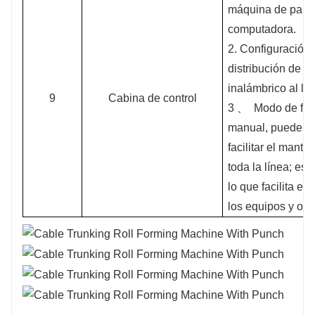
máquina de pantal
computadora.
2. Configuración
distribución de e
inalámbrico al la
9
Cabina de control
3 、
Modo de fun
manual, puede f
facilitar el mant
toda la línea; e
lo que facilita e
los equipos y op