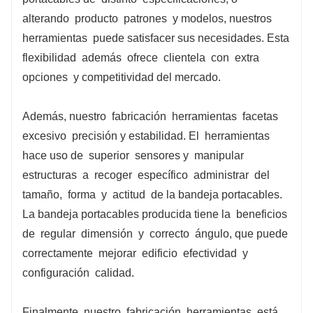
alterando
producto
patrones
y modelos, nuestros
herramientas
puede satisfacer sus necesidades. Esta
flexibilidad
además
ofrece
clientela
con
extra
opciones
y competitividad del mercado.
Además, nuestro
fabricación
herramientas
facetas
excesivo
precisión y estabilidad. El
herramientas
hace uso de
superior
sensores y
manipular
estructuras
a
recoger
específico
administrar
del
tamaño,
forma
y
actitud
de la bandeja portacables.
La bandeja portacables producida tiene la
beneficios
de
regular
dimensión
y
correcto
ángulo, que puede
correctamente
mejorar
edificio
efectividad
y
configuración
calidad.
Finalmente, nuestro
fabricación
herramientas
está