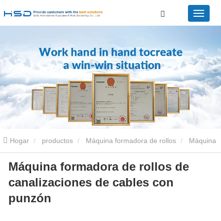
Hogar
productos
Máquina formadora de rollos
Máquina
Máquina formadora de rollos de
perfiladora de bandejas portacables
Máquina formadora de
canalizaciones de cables con
rollos de canalizaciones de cables con punzón
punzón