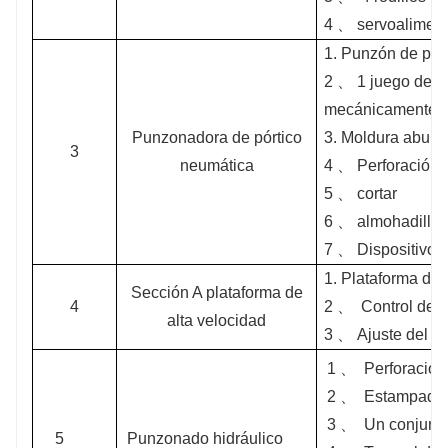
4 、 servoalimen
1. Punzón de pór
2 、 1 juego de h
mecánicamente
Punzonadora de pórtico
3. Moldura abultad
3
neumática
4 、 Perforación 
5 、 cortar
6 、 almohadilla 
7 、 Dispositivo 
1.
Plataforma de a
Sección A plataforma de
4
2 、
Control de 
alta velocidad
3 、
Ajuste del an
1 、
Perforación
2 、
Estampado d
3 、
Un conjunt
5
Punzonado hidráulico