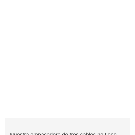
Nuestra empacadora de tres cables no tiene