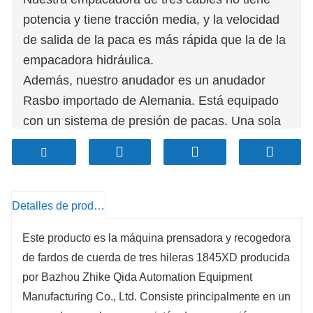
potencia y tiene tracción media, y la velocidad
de salida de la paca es más rápida que la de la
empacadora hidráulica.
Además, nuestro anudador es un anudador
Rasbo importado de Alemania. Está equipado
con un sistema de presión de pacas. Una sola
paca puede alcanzar los 80 kilogramos. Es fácil
de enviar y más rentable. La camioneta adopta
un diseño sin protección ni orugas. Los dientes
de resorte están hechos de materias primas
Detalles de producto
importadas y forjados mediante un proceso de
Este producto es la máquina prensadora y recogedora
forja. Tienen la función de amortiguación y
de fardos de cuerda de tres hileras 1845XD producida
anticolisión cuando se encuentran obstáculos.
por Bazhou Zhike Qida Automation Equipment
¡Las cinco filas de dientes de resorte
Manufacturing Co., Ltd. Consiste principalmente en un
proporcionan una mayor capacidad de