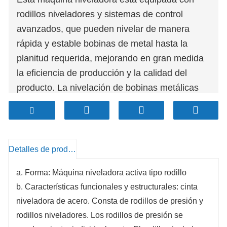
rodillos niveladores y sistemas de control
avanzados, que pueden nivelar de manera
rápida y estable bobinas de metal hasta la
planitud requerida, mejorando en gran medida
la eficiencia de producción y la calidad del
producto. La nivelación de bobinas metálicas
de diferentes especificaciones y materiales se
puede personalizar según las necesidades del
cliente para satisfacer las necesidades de
diferentes industrias y proyectos. El uso de
Detalles de producto
materiales de alta calidad y procesos de
a. Forma: Máquina niveladora activa tipo rodillo
fabricación avanzados garantiza la durabilidad
b. Características funcionales y estructurales: cinta
y confiabilidad del equipo, reduciendo los
niveladora de acero. Consta de rodillos de presión y
costos de mantenimiento y el tiempo de
rodillos niveladores. Los rodillos de presión se
inactividad.