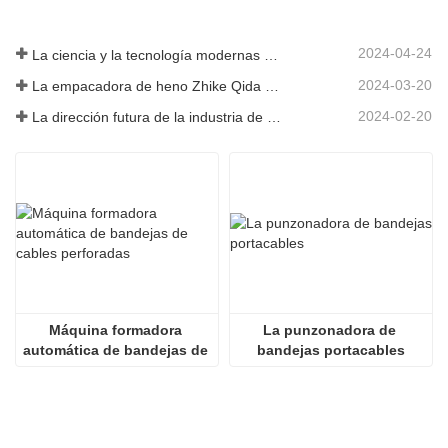
mediano.
2024-04-24
La ciencia y la tecnología modernas de China inyectan nueva vitalidad a la agricultura tradicional
2024-03-20
La empacadora de heno Zhike Qida debutó en la exposición de maquinaria agrícola de Heilongjiang
2024-02-20
La dirección futura de la industria de infraestructura de China
Máquina formadora 
La punzonadora de 
automática de bandejas de 
bandejas portacables
cables perforadas