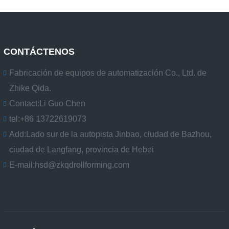
CONTÁCTENOS
Fabricación de equipos de automatización Co., Ltd. de
Zhike Qida.
Contact:
Li Guo Chen
tel:
+86 13722619073
Add:
Lado sur de la autopista Jinbao, ciudad de Bazhou,
ciudad de Langfang, provincia de Hebei
E-mail:
hsd@zkqdrollforming.com