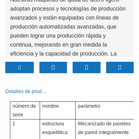
adoptan procesos y tecnologías de producción
avanzados y están equipadas con líneas de
producción automatizadas avanzadas, que
pueden lograr una producción rápida y
continua, mejorando en gran medida la
eficiencia y la capacidad de producción. La
tecnología de procesamiento de precisión y el
sistema de control de calidad garantizan que
las quillas de acero ligero producidas tengan un
tamaño preciso y una calidad estable.
Detalles de producto
número de
nombre
parámetro
serie
1
estructura
Mecanizado de paneles
esquelética
de pared integralmente