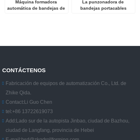
Máquina formadora 
La punzonadora de 
automática de bandejas de 
bandejas portacables
cables perforadas
CONTÁCTENOS
Fabricación de equipos de automatización Co., Ltd. de
Zhike Qida.
Contact:
Li Guo Chen
tel:
+86 13722619073
Add:
Lado sur de la autopista Jinbao, ciudad de Bazhou,
ciudad de Langfang, provincia de Hebei
E-mail:
hsd@zkqdrollforming.com