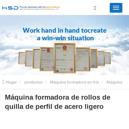
Hogar
productos
Máquina formadora en frío
Máquina
Máquina formadora de rollos de
formadora de rollos de quilla de acero ligero
Máquina formadora
quilla de perfil de acero ligero
de rollos de quilla de perfil de acero ligero