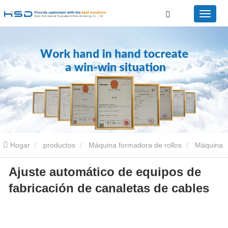
Hogar
productos
Máquina formadora de rollos
Máquina
Ajuste automático de equipos de
perfiladora de bandejas portacables
Ajuste automático de
fabricación de canaletas de cables
equipos de fabricación de canaletas de cables