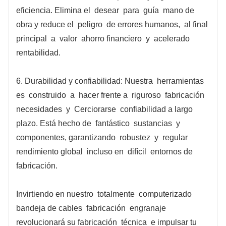
eficiencia. Elimina el
desear
para
guía
mano de
obra y reduce el
peligro
de errores humanos,
al final
principal
a
valor
ahorro financiero
y
acelerado
rentabilidad.
6. Durabilidad y confiabilidad: Nuestra
herramientas
es
construido
a
hacer frente a
riguroso
fabricación
necesidades
y
Cerciorarse
confiabilidad a largo
plazo. Está hecho de
fantástico
sustancias
y
componentes, garantizando
robustez
y
regular
rendimiento global
incluso en
difícil
entornos de
fabricación.
Invirtiendo en nuestro
totalmente
computerizado
bandeja de cables
fabricación
engranaje
revolucionará su fabricación
técnica
e impulsar tu