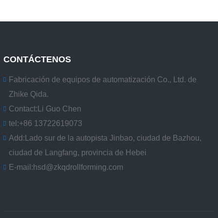
CONTÁCTENOS
Fabricación de equipos de automatización Co., Ltd. de
Zhike Qida.
Contact:
Li Guo Chen
tel:
+86 13722619073
Add:
Lado sur de la autopista Jinbao, ciudad de Bazhou,
ciudad de Langfang, provincia de Hebei
E-mail:
hsd@zkqdrollforming.com