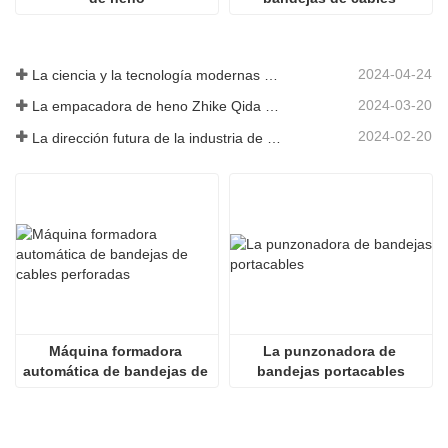
perforadas con 
especificaciones 
completas
2024-04-24
La ciencia y la tecnología modernas de China inyectan nueva vitalidad a la agricultura tradicional
2024-03-20
La empacadora de heno Zhike Qida debutó en la exposición de maquinaria agrícola de Heilongjiang
2024-02-20
La dirección futura de la industria de infraestructura de China
Máquina formadora 
La punzonadora de 
automática de bandejas de 
bandejas portacables
cables perforadas